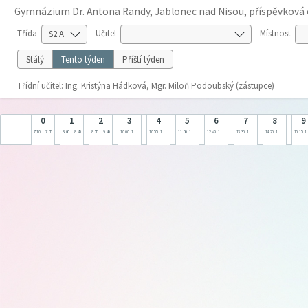
Gymnázium Dr. Antona Randy, Jablonec nad Nisou, příspěvková
Třída
Učitel
Místnost
Stálý
Tento týden
Příští týden
Třídní učitel: Ing. Kristýna Hádková, Mgr. Miloň Podoubský (zástupce)
0
1
2
3
4
5
6
7
8
9
7:10
7:55
8:00
8:45
8:55
9:40
10:00
10:45
10:55
11:40
11:50
12:35
12:45
13:30
13:35
14:20
14:25
15:10
15:15
1